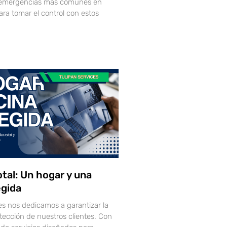
 emergencias más comunes en
ara tomar el control con estos
tal: Un hogar y una
egida
es nos dedicamos a garantizar la
otección de nuestros clientes. Con