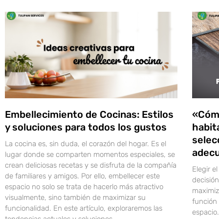
Embellecimiento de Cocinas: Estilos
«Cómo
y soluciones para todos los gustos
habit
selec
La cocina es, sin duda, el corazón del hogar. Es el
adecu
lugar donde se comparten momentos especiales, se
crean deliciosas recetas y se disfruta de la compañía
Elegir e
de familiares y amigos. Por ello, embellecer este
decisión
espacio no solo se trata de hacerlo más atractivo
maximiza
visualmente, sino también de maximizar su
función 
funcionalidad. En este artículo, exploraremos las
espacio
tendencias actuales y soluciones