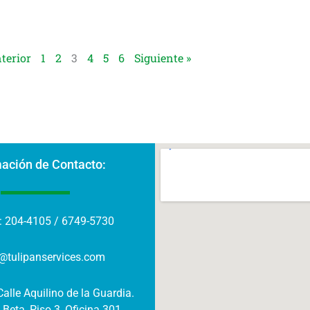
terior
1
2
3
4
5
6
Siguiente »
mación de Contacto:
: 204-4105 / 6749-5730
@tulipanservices.com
alle Aquilino de la Guardia.
 Beta, Piso 3, Oficina 301.