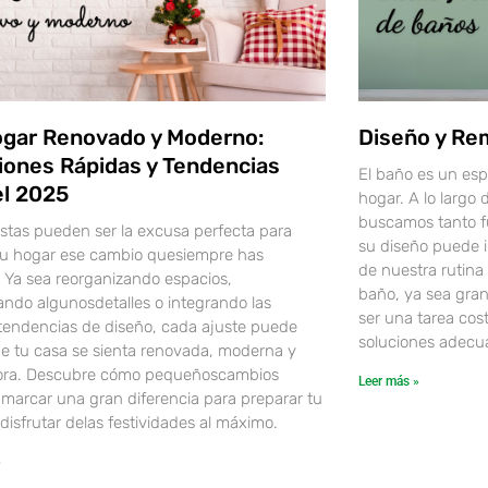
gar Renovado y Moderno:
Diseño y Re
iones Rápidas y Tendencias
El baño es un es
el 2025
hogar. A lo largo 
buscamos tanto f
estas pueden ser la excusa perfecta para
su diseño puede i
 tu hogar ese cambio quesiempre has
de nuestra rutina
. Ya sea reorganizando espacios,
baño, ya sea gra
ando algunosdetalles o integrando las
ser una tarea cos
 tendencias de diseño, cada ajuste puede
soluciones adecu
e tu casa se sienta renovada, moderna y
ra. Descubre cómo pequeñoscambios
Leer más »
marcar una gran diferencia para preparar tu
disfrutar delas festividades al máximo.
»