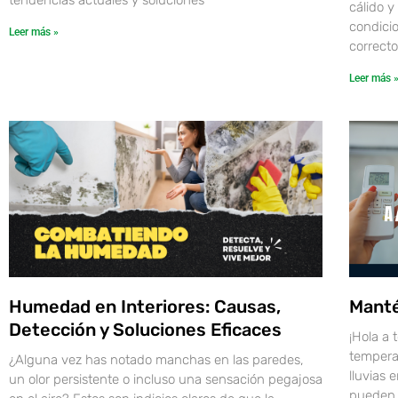
cálido 
condicio
Leer más »
correcto
Leer más 
Humedad en Interiores: Causas,
Manté
Detección y Soluciones Eficaces
¡Hola a 
tempera
¿Alguna vez has notado manchas en las paredes,
lluvias
un olor persistente o incluso una sensación pegajosa
pueden 