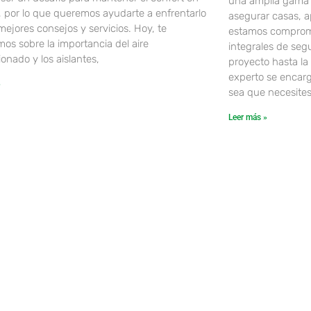
una amplia gama 
, por lo que queremos ayudarte a enfrentarlo
asegurar casas, a
mejores consejos y servicios. Hoy, te
estamos comprome
os sobre la importancia del aire
integrales de seg
onado y los aislantes,
proyecto hasta la 
experto se encarg
»
sea que necesites
Leer más »