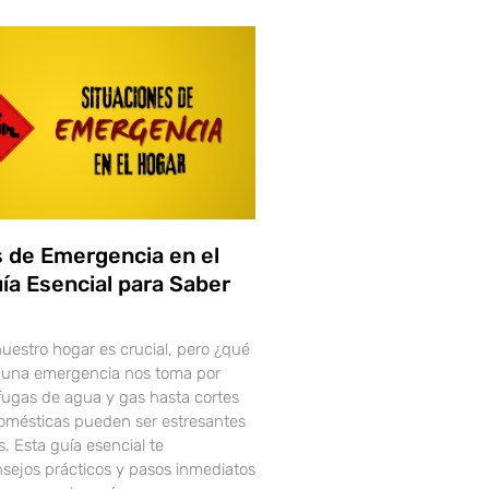
s de Emergencia en el
ía Esencial para Saber
uestro hogar es crucial, pero ¿qué
una emergencia nos toma por
fugas de agua y gas hasta cortes
 domésticas pueden ser estresantes
. Esta guía esencial te
sejos prácticos y pasos inmediatos