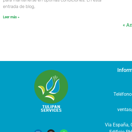
para mantenerse en óptimas condiciones. En esta
entrada de blog,
Leer más »
« An
Infor
Teléfono
ventas
Vía España, C
L
I
W
Edificio PH