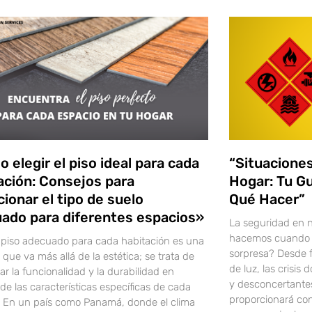
 elegir el piso ideal para cada
“Situacione
ación: Consejos para
Hogar: Tu Gu
cionar el tipo de suelo
Qué Hacer”
ado para diferentes espacios»
La seguridad en n
hacemos cuando 
l piso adecuado para cada habitación es una
sorpresa? Desde 
 que va más allá de la estética; se trata de
de luz, las crisis
r la funcionalidad y la durabilidad en
y desconcertantes
de las características específicas de cada
proporcionará con
. En un país como Panamá, donde el clima