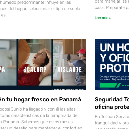
para manejar las
y húmedo predominante influye en las
casa. Prepárate p
nes del hogar, seleccionar el tipo de suelo
 es
Leer más »
»
n tu hogar fresco en Panamá
Seguridad To
oficina prot
todos! Junio ha llegado y con él las altas
turas características de la temporada de
En Tulipan Servic
 en Panamá. Sabemos que estos meses
tranquilidad y pr
ser un desafío para mantener el confort en